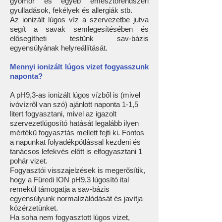
gyomor és egyéb emésztőrendszeri
gyulladások, fekélyek és allergiák stb.
Az ionizált lúgos víz a szervezetbe jutva
segít a savak semlegesítésében és
elősegítheti testünk sav-bázis
egyensúlyának helyreállítását.
Mennyi ionizált lúgos vizet fogyasszunk
naponta?
A pH9,3-as ionizált lúgos vízből is (mivel
ivóvízről van szó) ajánlott naponta 1-1,5
litert fogyasztani, mivel az igazolt
szervezetlúgosító hatását legalább ilyen
mértékű fogyasztás mellett fejti ki. Fontos
a napunkat folyadékpótlással kezdeni és
tanácsos lefekvés előtt is elfogyasztani 1
pohár vizet.
Fogyasztói visszajelzések is megerősítik,
hogy a Füredi ION pH9,3 lúgosító ital
remekül támogatja a sav-bázis
egyensúlyunk normalizálódását és javítja
közérzetünket.
Ha soha nem fogyasztott lúgos vizet,