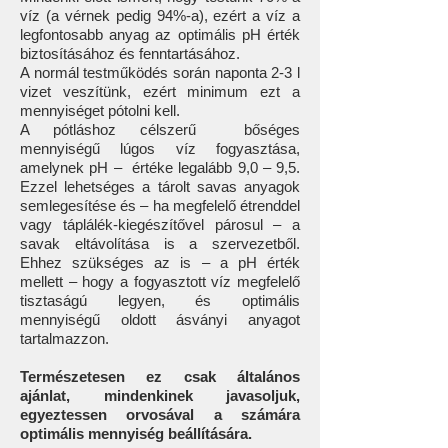
víz (a vérnek pedig 94%-a), ezért a víz a
legfontosabb anyag az optimális pH érték
biztosításához és fenntartásához.
A normál testműködés során naponta 2-3 l
vizet veszítünk, ezért minimum ezt a
mennyiséget pótolni kell.
A pótláshoz célszerű bőséges
mennyiségű lúgos víz fogyasztása,
amelynek pH – értéke legalább 9,0 – 9,5.
Ezzel lehetséges a tárolt savas anyagok
semlegesítése és – ha megfelelő étrenddel
vagy táplálék-kiegészítővel párosul – a
savak eltávolítása is a szervezetből.
Ehhez szükséges az is – a pH érték
mellett – hogy a fogyasztott víz megfelelő
tisztaságú legyen, és optimális
mennyiségű oldott ásványi anyagot
tartalmazzon.
Természetesen ez csak általános
ajánlat, mindenkinek javasoljuk,
egyeztessen orvosával a számára
optimális mennyiség beállítására.