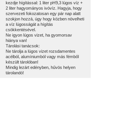
kezdje hígítással: 1 liter pH9,3 lúgos víz +
2 liter hagyományos ivóvíz. Hagyja, hogy
szervezeti fokozatosan egy pár nap alatt
szokjon hozzá, úgy hogy közben növelheti
a víz lúgosságát a hígítás
csökkentésével.
Ne igyon lúgos vizet, ha gyomorsav
hiánya van!
Tárolási tanácsok:
Ne tárolja a lúgos vizet rozsdamentes
acélból, alumíniumból vagy más fémből
készült tárolóban!
Mindig lezárt edényben, hűvös helyen
tárolandó!
Forgalmazóink
Termékeink