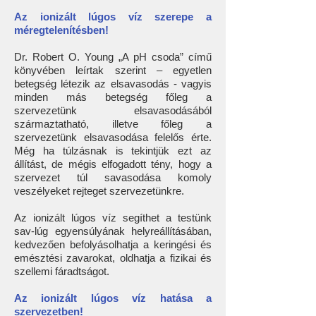
Az ionizált lúgos víz szerepe a
méregtelenítésben!
Dr. Robert O. Young „A pH csoda” című
könyvében leírtak szerint – egyetlen
betegség létezik az elsavasodás - vagyis
minden más betegség főleg a
szervezetünk elsavasodásából
származtatható, illetve főleg a
szervezetünk elsavasodása felelős érte.
Még ha túlzásnak is tekintjük ezt az
állítást, de mégis elfogadott tény, hogy a
szervezet túl savasodása komoly
veszélyeket rejteget szervezetünkre.
Az ionizált lúgos víz segíthet a testünk
sav-lúg egyensúlyának helyreállításában,
kedvezően befolyásolhatja a keringési és
emésztési zavarokat, oldhatja a fizikai és
szellemi fáradtságot.
Az ionizált lúgos víz hatása a
szervezetben!