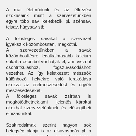
A mai életmódunk és az étkezési
szokásaink miatt a szervezetünkben
egyre több sav keletkezik pl. szénsav,
tejsav, húgysav stb.
A fölösleges savakat a szervezet
igyekszik közömbösíteni, megkötni.
A szervezetünkben a savak
közömbösítésre legalkalmasabb kalcium
sókat a csontból vonhatják el, ami viszont
csontritkuláshoz, fogszuvasodáshoz
vezethet. Az így keletkezett mészsók
különböző helyekre való lerakódása
okozza az érelmeszesedést és egyéb
meszesedéseket.
A fölösleges savak zsírban is
megkötődhetnek,ami jelentős károkat
okozhat szervezetünknek és elősegítheti
elhízásunkat.
Szakirodalmak szerint nagyon sok
betegség alapja is az elsavasodás pl. a