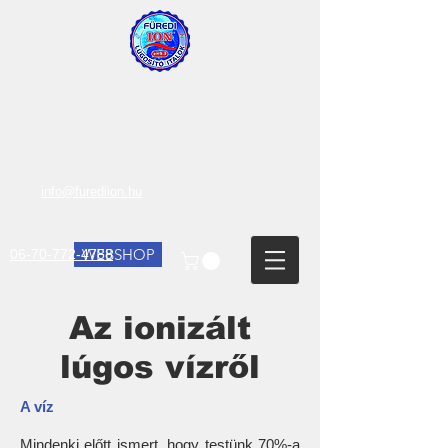
info@furediion.hu
WEBSHOP
06-70-772-4788
Az ionizált
lúgos vízről
A víz
Mindenki előtt ismert, hogy testünk 70%-a